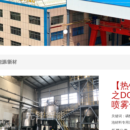
能源/新材
/化学工程
【热
之D
喷雾
关键词：磷
池材料专用