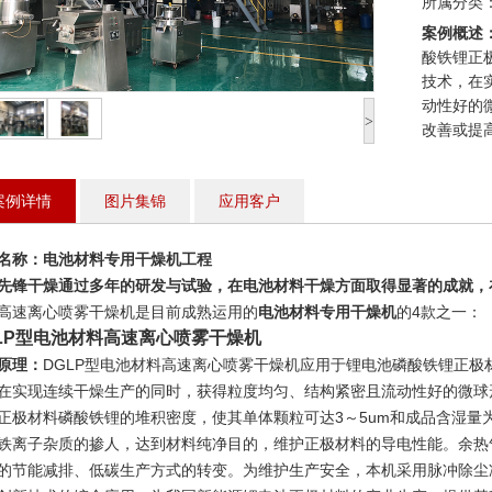
所属分类
案例概述
酸铁锂正
技术，在
动性好的
>
改善或提
1
案例详情
图片集锦
应用客户
名称：
电池材料专用干燥机工程
先锋干燥通过多年的研发与试验，在电池材料干燥方面取得显著的成就，
高速离心喷雾干燥机是目前成熟运用的
电池材料专用干燥机
的4款之一：
LP型电池材料高速离心喷雾干燥机
原理：
DGLP型电池材料高速离心喷雾干燥机应用于锂电池磷酸铁锂正
在实现连续干燥生产的同时，获得粒度均匀、结构紧密且流动性好的微球
正极材料磷酸铁锂的堆积密度，使其单体颗粒可达3～5um和成品含湿量
铁离子杂质的掺人，达到材料纯净目的，维护正极材料的导电性能。余热
的节能减排、低碳生产方式的转变。为维护生产安全，本机采用脉冲除尘