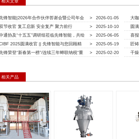
相关文章
先锋智能|2026年合作伙伴答谢会暨公司年会
>
2026-01-05
大咖
双节收官 复工启新 安全复产 聚力前行
>
2025-10-10
智能，
圆满
中通协及“十五五”调研组莅临先锋智能，共绘
>
2025-06-05
能闪耀
喜报 
燥行业高质量发展蓝图
IBF 2025圆满收官 || 先锋智能与您回顾精
>
2025-05-19
能工厂”
匠铸
瞬间!
先锋荣登“新春第一榜”/连续三年蝉联纳税“重
>
2025-02-20
牌志庆
干燥
贡献奖”先行：通过“高新技术企业”认定
相关产品