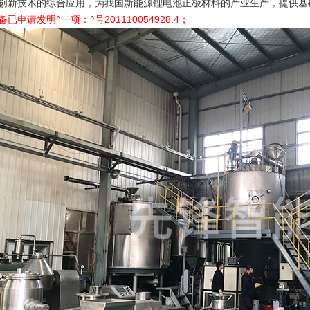
创新技术的综合应用，为我国新能源锂电池正极材料的产业生产，提供基
备已申请发明^一项：^号201110054928.4；