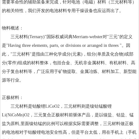
需要革命性的辅助装备来完成，针对电池（电磁）材料（三元材料等）
的相关特性，我们开发的电池材料专用干燥设备也应运而出了。
物料概述：
三元材料(Ternary)"国际权威词典Merriam-webster对"三元"的定义
是"Having three elements, parts, or divisions or arranged in threes "。因
此，"三元材料"是指由三种化学成分(元素)，组分(单质及化合物)或部
分(零件)组成的材料整体，包括合金、无机非金属材料、有机材料、高
分子复合材料等，广泛应用于矿物提取、金属冶炼、材料加工、新型能
源等行业。
正极材料：
三元材料是钴酸锂LiCoO2，三元材料则是镍钴锰酸锂
Li(NiCoMn)O2，三元复合正极材料前驱体产品，是以镍盐、钴盐、锰
盐为原料,里面镍钴锰的比例可以根据实际需要调整，三元材料做正极
的电池相对于钴酸锂电池安全性高，但是平台太低，用在手机上（手机