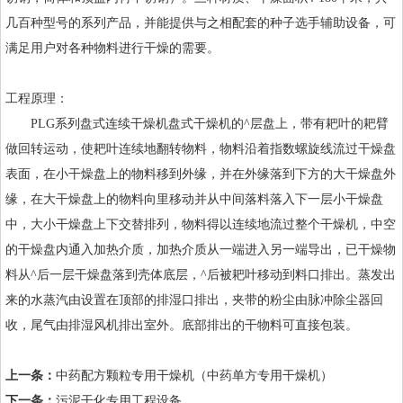
几百种型号的系列产品，并能提供与之相配套的种子选手辅助设备，可
满足用户对各种物料进行干燥的需要。
工程原理：
PLG系列盘式连续干燥机盘式干燥机的^层盘上，带有耙叶的耙臂
做回转运动，使耙叶连续地翻转物料，物料沿着指数螺旋线流过干燥盘
表面，在小干燥盘上的物料移到外缘，并在外缘落到下方的大干燥盘外
缘，在大干燥盘上的物料向里移动并从中间落料落入下一层小干燥盘
中，大小干燥盘上下交替排列，物料得以连续地流过整个干燥机，中空
的干燥盘内通入加热介质，加热介质从一端进入另一端导出，已干燥物
料从^后一层干燥盘落到壳体底层，^后被耙叶移动到料口排出。蒸发出
来的水蒸汽由设置在顶部的排湿口排出，夹带的粉尘由脉冲除尘器回
收，尾气由排湿风机排出室外。底部排出的干物料可直接包装。
上一条：
中药配方颗粒专用干燥机（中药单方专用干燥机）
下一条：
污泥干化专用工程设备