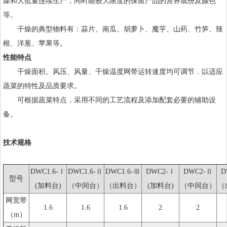
燥和大批量连续生产，同时能较大限度的保留产品的营养成份及颜色
等。
干燥的典型物料有：蒜片、南瓜、胡萝卜、魔芋、山药、竹笋、辣
根、洋葱、苹果等。
性能特点
干燥面积、风压、风量、干燥温度网带运转速度均可调节．以适应
蔬菜的特性及品质要求。
可根据蔬菜特点，采用不同的工艺流程及添加配套必要的辅助设
备。
技术规格
DWC1.6-Ⅰ
DWC1.6-Ⅱ
DWC1.6-Ⅲ
DWC2-Ⅰ
DWC2-Ⅱ
D
型号
(加料台)
（中间台）
（出料台）
(加料台)
（中间台）
（
网宽带
1.6
1.6
1.6
2
2
（m）