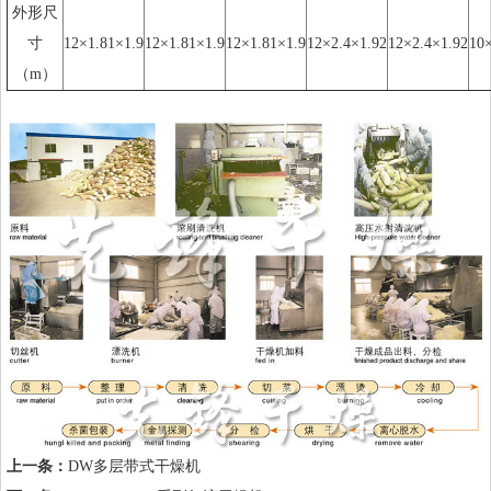
外形尺
寸
12×1.81×1.9
12×1.81×1.9
12×1.81×1.9
12×2.4×1.92
12×2.4×1.92
10×
（m）
上一条：
DW多层带式干燥机